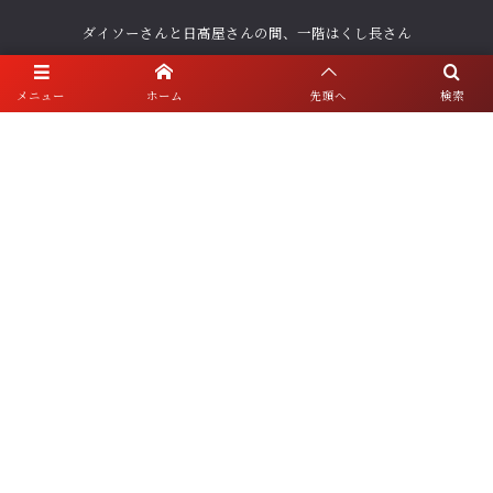
ダイソーさんと日高屋さんの間、一階はくし長さん
営業時間／17:00～22:30（ラストオーダーは料理ドリンクともに閉店1時
メニュー
ホーム
先頭へ
検索
間前）
定休日／日曜・祝日
浅草店
〒111-0032 東京都台東区浅草1-20-5
営業時間／日・祝日 17:00～22:00／月、水〜土 17:00～22:30（ラストオ
ーダーは料理ドリンクともに閉店1時間前）
定休日／火曜、年末年始
ご予約・お問い合わせ
人形町店 ☎ 03-5640-2121
浅草店 ☎ 03-5828-6788