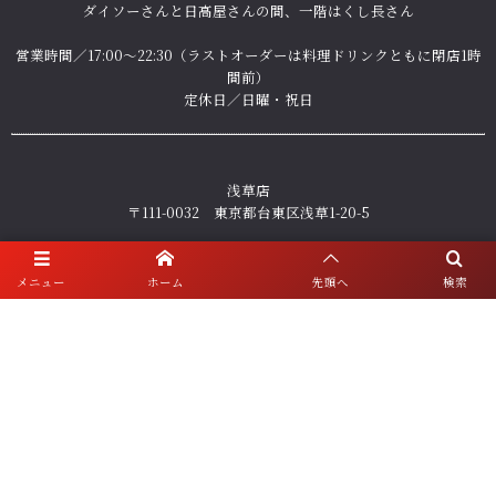
ダイソーさんと日高屋さんの間、一階はくし長さん
営業時間／17:00～22:30（ラストオーダーは料理ドリンクともに閉店1時
間前）
定休日／日曜・祝日
浅草店
〒111-0032 東京都台東区浅草1-20-5
営業時間／日・祝日 17:00～22:00／月、水〜土 17:00～22:30（ラストオ
ーダーは料理ドリンクともに閉店1時間前）
メニュー
ホーム
先頭へ
検索
定休日／火曜、年末年始
ご予約・お問い合わせ
人形町店 ☎ 03-5640-2121
浅草店 ☎ 03-5828-6788