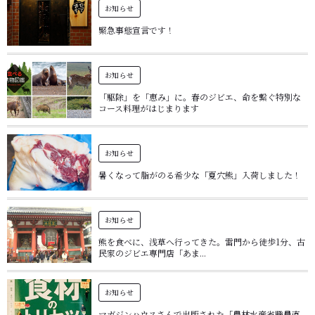
お知らせ
緊急事態宣言です！
お知らせ
「駆除」を「恵み」に。春のジビエ、命を繋ぐ特別な
コース料理がはじまります
お知らせ
暑くなって脂がのる希少な「夏穴熊」入荷しました！
お知らせ
熊を食べに、浅草へ行ってきた。雷門から徒歩1分、古
民家のジビエ専門店「あま...
お知らせ
マガジンハウスさんで出版された「農林水産省職員直