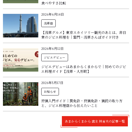
食べやすさ比較
2026年6月14日
浅草店
【浅草グルメ】東京スカイツリー観光のあとは、非日
常のジビエ料理を｜雷門・浅草さんぽガイド付き
2026年6月12日
ジビエデビュー
ジビエデビューはあまからくまからで｜初めてのジビ
エ料理ガイド【浅草・人形町】
2026年5月17日
お知らせ
狩猟入門ガイド｜罠免許・狩猟免許・猟銃の取り方
と、ジビエ料理店から伝えたいこと
あまからくまから 店主 林育夫の記事一覧