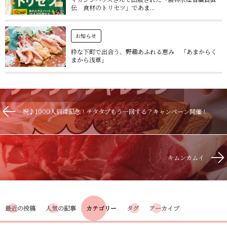
伝 食材のトリセツ」であま...
お知らせ
粋な下町で出合う、野趣あふれる恵み 「あまからく
まから浅草」
祝♪1000人到達記念！チタタプもう一回する？キャンペーン開催！
キムンカムイ
最近の投稿
人気の記事
カテゴリー
タグ
アーカイブ