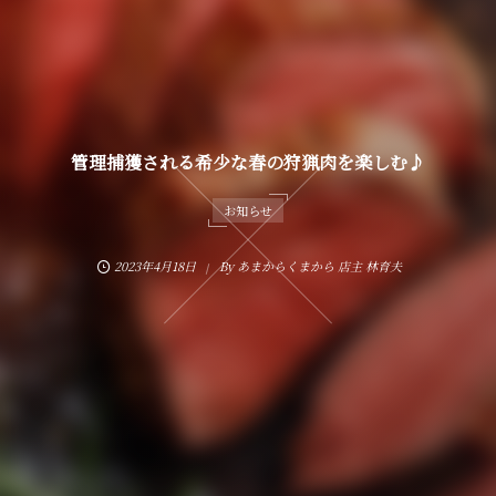
管理捕獲される希少な春の狩猟肉を楽しむ♪
お知らせ
2023年4月18日
By
あまからくまから 店主 林育夫