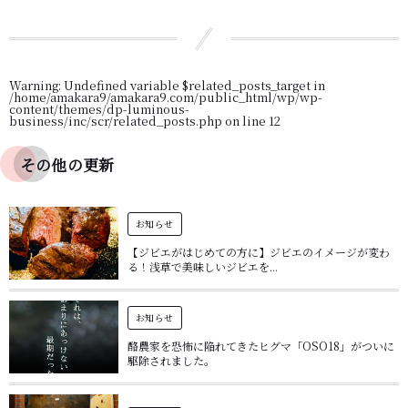
Warning
: Undefined variable $related_posts_target in
/home/amakara9/amakara9.com/public_html/wp/wp-
content/themes/dp-luminous-
business/inc/scr/related_posts.php
on line
12
その他の更新
お知らせ
【ジビエがはじめての方に】ジビエのイメージが変わ
る！浅草で美味しいジビエを...
お知らせ
酪農家を恐怖に陥れてきたヒグマ「OSO18」がついに
駆除されました。