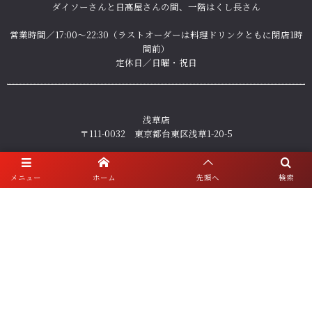
ダイソーさんと日高屋さんの間、一階はくし長さん
営業時間／17:00～22:30（ラストオーダーは料理ドリンクともに閉店1時
間前）
定休日／日曜・祝日
浅草店
〒111-0032 東京都台東区浅草1-20-5
営業時間／日・祝日 17:00～22:00／月、水〜土 17:00～22:30（ラストオ
ーダーは料理ドリンクともに閉店1時間前）
メニュー
ホーム
先頭へ
検索
定休日／火曜、年末年始
ご予約・お問い合わせ
人形町店 ☎ 03-5640-2121
浅草店 ☎ 03-5828-6788