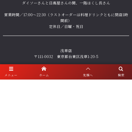
ダイソーさんと日高屋さんの間、一階はくし長さん
営業時間／17:00～22:30（ラストオーダーは料理ドリンクともに閉店1時
間前）
定休日／日曜・祝日
浅草店
〒111-0032 東京都台東区浅草1-20-5
営業時間／日・祝日 17:00～22:00／月、水〜土 17:00～22:30（ラストオ
ーダーは料理ドリンクともに閉店1時間前）
メニュー
ホーム
先頭へ
検索
定休日／火曜、年末年始
ご予約・お問い合わせ
人形町店 ☎ 03-5640-2121
浅草店 ☎ 03-5828-6788