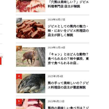
「穴熊は美味しい？」ジビエ
料理専門店 店主が解説
2024年10月17日
2
ジビエとしての熊肉の魅力・
味・においをジビエ料理店の
店主が詳しく解説
2024年11月14日
3
「キョン」とはどんな動物？
食べられるの？味や値段、東
京で食べられるお店...
2025年1月4日
4
熊の手って美味しいの？ジビ
エ料理店の店主が徹底解説
2021年6月23日
5
熊肉の美味しい食べ方は？ジ