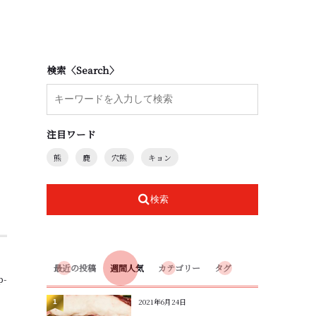
検索〈Search〉
注目ワード
熊
鹿
穴熊
キョン
検索
最近の投稿
週間人気
カテゴリー
タグ
p-
2021年6月24日
1