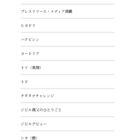
プレスリリース・メディア掲載
ヒヨドリ
ハクビシン
ヌートリア
トリ（鳥類）
トド
チタタㇷ゚チャレンジ
ジビエ親父のひとりごと
ジビエデビュー
シカ（鹿）