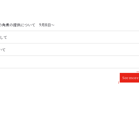
の角煮の提供について 9月8日～
まして
いて
See more