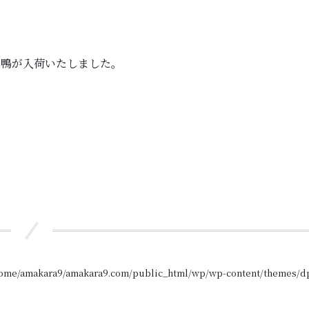
真鴨が入荷いたしました。
ome/amakara9/amakara9.com/public_html/wp/wp-content/themes/d