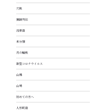
穴熊
猟師列伝
浅草店
未分類
月の輪熊
新型コロナウイルス
山鶉
山鳩
初めての方へ
人形町店