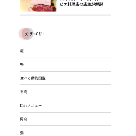
ビエ料理店の店主が解説
カテゴリー
鹿
鴨
食べる動物図鑑
雷鳥
隠れメニュー
野鳥
羆