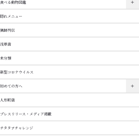
食べる動物図鑑
隠れメニュー
猟師列伝
浅草店
未分類
新型コロナウイルス
初めての方へ
人形町店
プレスリリース・メディア掲載
チタタㇷ゚チャレンジ