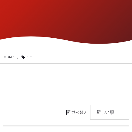
HOME
トド
並べ替え